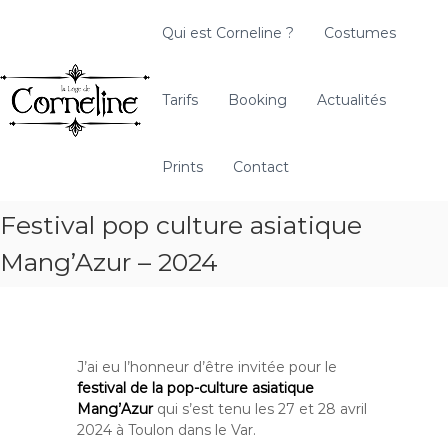
A
l
Qui est Corneline ?
Costumes
l
L
A
e
a
r
r
t
L
Tarifs
Booking
Actualités
a
i
o
u
s
g
c
a
Prints
Contact
e
o
n
d
n
C
t
Festival pop culture asiatique
e
o
e
C
s
Mang’Azur – 2024
n
t
o
u
u
r
m
n
i
e
è
l
J’ai eu l’honneur d’être invitée pour le
r
i
festival de la pop-culture asiatique
e
Mang’Azur
qui s’est tenu les 27 et 28 avril
n
2024 à Toulon dans le Var.
e