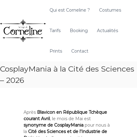
A
l
Qui est Corneline ?
Costumes
l
L
A
e
a
r
r
t
L
Tarifs
Booking
Actualités
a
i
o
u
s
g
c
a
Prints
Contact
e
o
n
d
n
C
t
CosplayMania à la Cité des Sciences
e
o
e
C
s
– 2026
n
t
o
u
u
r
m
n
i
e
è
l
Après
Blavicon en République Tchèque
r
i
courant Avril
, le mois de Mai est
e
synonyme de CosplayMania
pour nous à
n
la
Cité des Sciences et de l’Industrie de
e