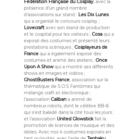
Fédération Française du Cosplay
, avec la
présence d’un grand nombre
d’associations sur stand :
Les Dix Lunes
qui a organisé le concours cosplay ;
Lovecraft
avec son stand de production
et le cospital pour les visiteurs ;
Cosa
qui a
exposé des costumes et présenté leurs
prestations scéniques ;
Cosplayeurs de
France
qui a également exposé des
costumes et animé des ateliers ;
Once
Upon A Show
qui a montré ses différents
shows en images et vidéos ;
GhostBusters France
, association sur la
thématique de S.O.S Fantômes qui
mélange craft et électronique ;
l’association
Caliban
a animé de
nombreux robots, dont le célèbre BB-8
qui s’est baladé dans la cité tous les jours ;
et l’association
United Glowstick
fait la
promotion de licences de musique et des
idoles. Avec nos 4 costumes exposés en
tant qu’invités, avec l’aide de
Tenhaku
,